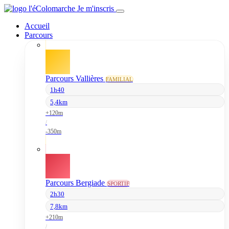
Je m'inscris
Accueil
Parcours
Parcours Vallières
FAMILIAL
1h40
5,4km
+120m
/
-350m
Parcours Bergiade
SPORTIF
2h30
7,8km
+210m
/